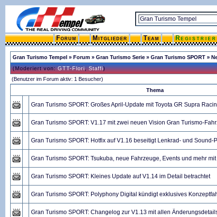
Forum
Mitglieder
Team
Registrie
Gran Turismo Tempel
»
Forum
»
Gran Turismo Serie
»
Gran Turismo SPORT
» N
(Moderiert von:
GTT-Flori
,
Staffi
)
(Benutzer im Forum aktiv: 1 Besucher)
Thema
Gran Turismo SPORT: Großes April-Update mit Toyota GR Supra Raci
Gran Turismo SPORT: V1.17 mit zwei neuen Vision Gran Turismo-Fahr
Gran Turismo SPORT: Hotfix auf V1.16 beseitigt Lenkrad- und Sound-
Gran Turismo SPORT: Tsukuba, neue Fahrzeuge, Events und mehr mit
Gran Turismo SPORT: Kleines Update auf V1.14 im Detail betrachtet
Gran Turismo SPORT: Polyphony Digital kündigt exklusives Konzeptfa
Gran Turismo SPORT: Changelog zur V1.13 mit allen Änderungsdetail