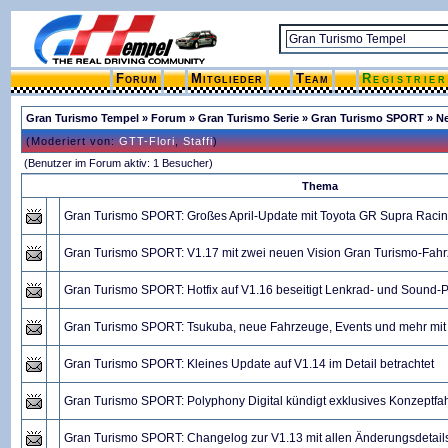
Forum
Mitglieder
Team
Registrie
Gran Turismo Tempel
»
Forum
»
Gran Turismo Serie
»
Gran Turismo SPORT
» N
(Moderiert von:
GTT-Flori
,
Staffi
)
(Benutzer im Forum aktiv: 1 Besucher)
Thema
Gran Turismo SPORT: Großes April-Update mit Toyota GR Supra Raci
Gran Turismo SPORT: V1.17 mit zwei neuen Vision Gran Turismo-Fahr
Gran Turismo SPORT: Hotfix auf V1.16 beseitigt Lenkrad- und Sound-
Gran Turismo SPORT: Tsukuba, neue Fahrzeuge, Events und mehr mit
Gran Turismo SPORT: Kleines Update auf V1.14 im Detail betrachtet
Gran Turismo SPORT: Polyphony Digital kündigt exklusives Konzeptfa
Gran Turismo SPORT: Changelog zur V1.13 mit allen Änderungsdetail