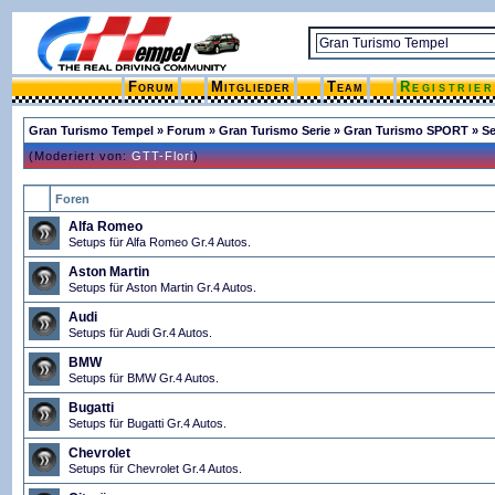
Forum
Mitglieder
Team
Registrie
Gran Turismo Tempel
»
Forum
»
Gran Turismo Serie
»
Gran Turismo SPORT
»
Se
(Moderiert von:
GTT-Flori
)
Foren
Alfa Romeo
Setups für Alfa Romeo Gr.4 Autos.
Aston Martin
Setups für Aston Martin Gr.4 Autos.
Audi
Setups für Audi Gr.4 Autos.
BMW
Setups für BMW Gr.4 Autos.
Bugatti
Setups für Bugatti Gr.4 Autos.
Chevrolet
Setups für Chevrolet Gr.4 Autos.