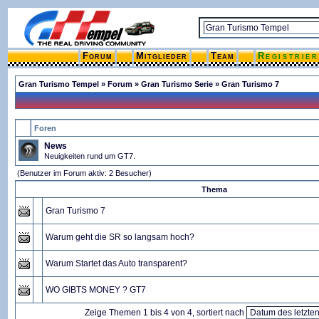
Forum
Mitglieder
Team
Registrie
Gran Turismo Tempel
»
Forum
»
Gran Turismo Serie
» Gran Turismo 7
Foren
News
Neuigkeiten rund um GT7.
(Benutzer im Forum aktiv: 2 Besucher)
Thema
Gran Turismo 7
Warum geht die SR so langsam hoch?
Warum Startet das Auto transparent?
WO GIBTS MONEY ? GT7
Zeige Themen 1 bis 4 von 4, sortiert nach