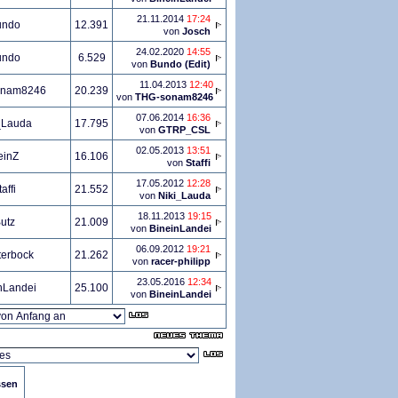
21.11.2014
17:24
undo
12.391
von
Josch
24.02.2020
14:55
undo
6.529
von
Bundo (Edit)
11.04.2013
12:40
onam8246
20.239
von
THG-sonam8246
07.06.2014
16:36
_Lauda
17.795
von
GTRP_CSL
02.05.2013
13:51
einZ
16.106
von
Staffi
17.05.2012
12:28
affi
21.552
von
Niki_Lauda
18.11.2013
19:15
utz
21.009
von
BineinLandei
06.09.2012
19:21
terbock
21.262
von
racer-philipp
23.05.2016
12:34
nLandei
25.100
von
BineinLandei
ssen