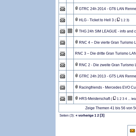
GTRC 24h 2014 - GT6 LAN Renne
HLG - Ticket to Hell 3
(
1
2
3
)
THG 24h SIM LEAGUE - info and c
RNC 4 – Die vierte Gran Turismo
RNC 3 – Die dritte Gran Turismo L
RNC 2 - Die zweite Gran Turismo
GTRC 24h 2013 - GT5 LAN Renne
Racingfriends - Mercedes EVO Cup
HRS-Meisterschaft
(
1
2
3
4
...
let
Zeige Themen 41 bis 56 von 56
[3]
Seiten (3):
« vorherige
1
2