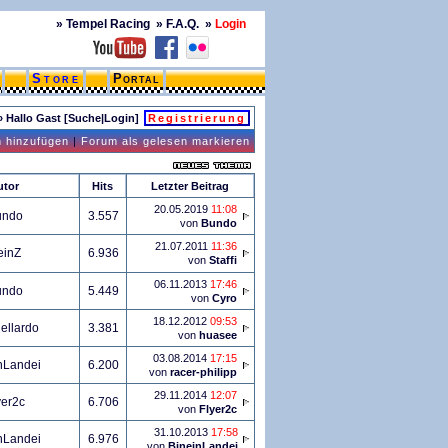
»
Tempel Racing
»
F.A.Q.
»
Login
Store
Portal
» Hallo Gast [
Suche
|
Login
]
Registrierung
n hinzufügen
|
Forum als gelesen markieren
utor
Hits
Letzter Beitrag
20.05.2019
11:08
undo
3.557
von
Bundo
21.07.2011
11:36
einZ
6.936
von
Staffi
06.11.2013
17:46
undo
5.449
von
Cyro
18.12.2012
09:53
ellardo
3.381
von
huasee
03.08.2014
17:15
nLandei
6.200
von
racer-philipp
29.11.2014
12:07
yer2c
6.706
von
Flyer2c
31.10.2013
17:58
nLandei
6.976
von
BineinLandei