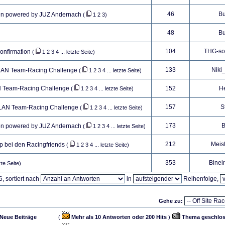
46
B
n powered by JUZ Andernach
(
1
2
3
)
48
B
104
THG-s
onfirmation
(
1
2
3
4
...
letzte Seite
)
133
Niki
 LAN Team-Racing Challenge
(
1
2
3
4
...
letzte Seite
)
AN Team-Racing Challenge
152
H
(
1
2
3
4
...
letzte Seite
)
157
St
 LAN Team-Racing Challenge
(
1
2
3
4
...
letzte Seite
)
173
B
n powered by JUZ Andernach
(
1
2
3
4
...
letzte Seite
)
212
Meis
 bei den Racingfriends
(
1
2
3
4
...
letzte Seite
)
353
Binei
zte Seite
)
, sortiert nach
in
Reihenfolge,
Gehe zu:
Neue Beiträge
(
Mehr als 10 Antworten oder 200 Hits
)
Thema geschlo