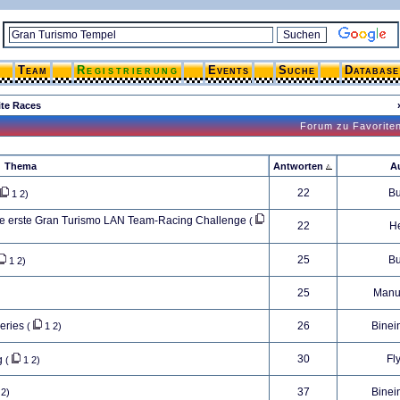
Team
Registrierung
Events
Suche
Database
ite Races
Forum zu Favorite
Thema
Antworten
A
22
B
1
2
)
ie erste Gran Turismo LAN Team-Racing Challenge
(
22
H
25
B
1
2
)
25
Manu
eries
26
Binei
(
1
2
)
30
Fl
g
(
1
2
)
37
Binei
2
)