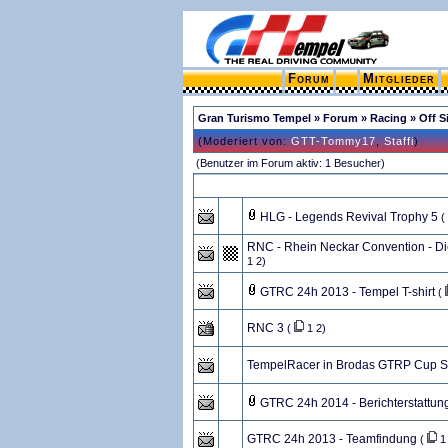
Forum
Mitglieder
Gran Turismo Tempel
»
Forum
»
Racing
» Off S
(Moderiert von:
GTT-Tommy17
,
Staffi
)
(Benutzer im Forum aktiv: 1 Besucher)
HLG - Legends Revival Trophy 5
(
RNC - Rhein Neckar Convention - D
1
2
)
GTRC 24h 2013 - Tempel T-shirt
(
RNC 3
(
1
2
)
TempelRacer in Brodas GTRP Cup S
GTRC 24h 2014 - Berichterstattun
GTRC 24h 2013 - Teamfindung
(
1