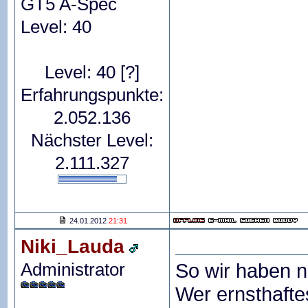
GT5 A-Spec
Level: 40
Level: 40
[?]
Erfahrungspunkte:
2.052.136
Nächster Level:
2.111.327
24.01.2012
21:31
Niki_Lauda
Administrator
So wir haben n
Wer ernsthafte