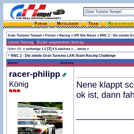
Forum
Mitglieder
Team
Registrie
Gran Turismo Tempel
»
Forum
»
Racing
»
Off Site Races
»
RNC 2 - Die zweite 
Letzter Beitrag
|
Erster ungelesener Beitrag
[3]
Seiten (8):
« vorherige
1
2
4
5
nächste »
...
letzte »
RNC 2 - Die zweite Gran Turismo LAN Team-Racing Challenge
Autor
Beitrag
racer-philipp
König
Nene klappt sc
ok ist, dann fa
____________