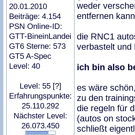
weder versche
20.01.2010
entfernen kann
Beiträge: 4.154
PSN Online-ID:
die RNC1 autos
GTT-BineinLandei
GT6 Sterne: 573
verbastelt und
GT5 A-Spec
Level: 40
ich bin also b
Level: 55
[?]
es wäre schön,
Erfahrungspunkte:
zu den trainin
25.110.292
die regeln für
Nächster Level:
(autos on stoc
26.073.450
schließt eigen