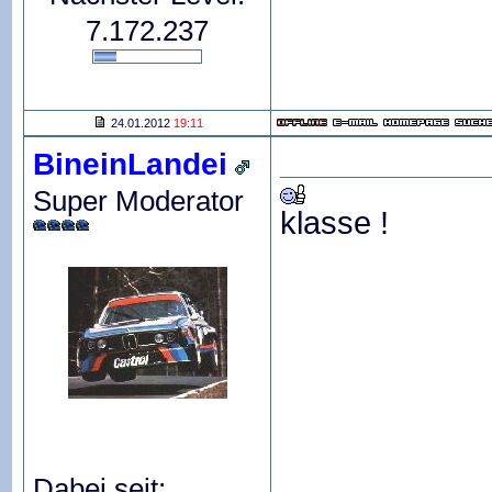
7.172.237
24.01.2012
19:11
BineinLandei
Super Moderator
klasse !
Dabei seit: