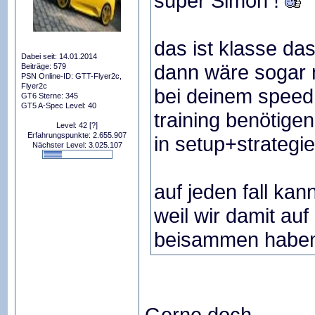
super Simon !
das ist klasse das
Dabei seit: 14.01.2014
dann wäre sogar 
Beiträge: 579
PSN Online-ID: GTT-Flyer2c,
Flyer2c
bei deinem speed 
GT6 Sterne: 345
GT5 A-Spec Level: 40
training benötigen
Level: 42
[?]
Erfahrungspunkte: 2.655.907
in setup+strategie
Nächster Level: 3.025.107
auf jeden fall kan
weil wir damit auf
beisammen habe
Gerne doch.