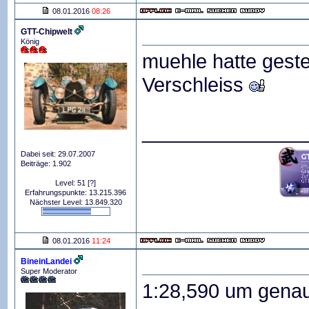
08.01.2016
08:26
GTT-Chipwelt
König
muehle hatte gest
Verschleiss
_______________
Dabei seit: 29.07.2007
Beiträge: 1.902
Level: 51
[?]
Erfahrungspunkte: 13.215.396
Nächster Level: 13.849.320
08.01.2016
11:24
BineinLandei
Super Moderator
1:28,590 um gena