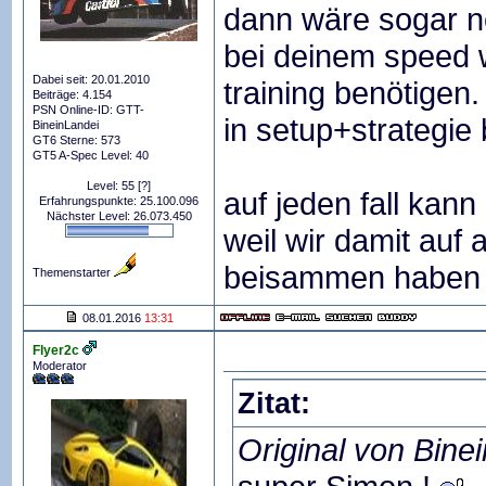
dann wäre sogar n
bei deinem speed w
Dabei seit: 20.01.2010
training benötigen.
Beiträge: 4.154
PSN Online-ID: GTT-
in setup+strategie 
BineinLandei
GT6 Sterne: 573
GT5 A-Spec Level: 40
Level: 55
[?]
auf jeden fall kann
Erfahrungspunkte: 25.100.096
Nächster Level: 26.073.450
weil wir damit auf 
beisammen habe
Themenstarter
08.01.2016
13:31
Flyer2c
Moderator
Zitat:
Original von Bine