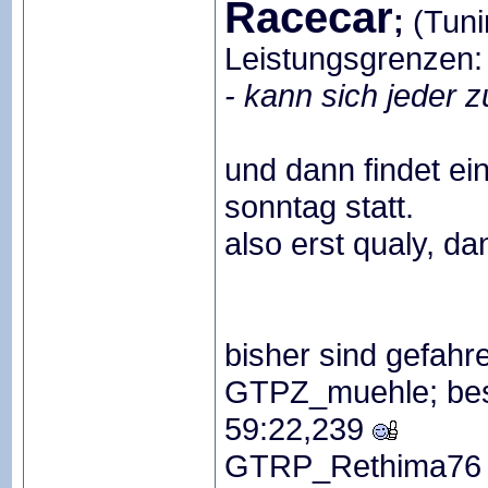
Racecar
;
(Tuni
Leistungsgrenzen:
- kann sich jeder
und dann findet ei
sonntag statt.
also erst qualy, d
bisher sind gefahr
GTPZ_muehle; bes
59:22,239
GTRP_Rethima76 b