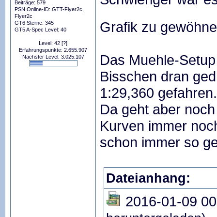
Beiträge: 579
PSN Online-ID: GTT-Flyer2c,
Flyer2c
Grafik zu gewöhn
GT6 Sterne: 345
GT5 A-Spec Level: 40
Level: 42
[?]
Erfahrungspunkte: 2.655.907
Das Muehle-Setup 
Nächster Level: 3.025.107
Bisschen dran gedr
1:29,360 gefahren.
Da geht aber noch 
Kurven immer noch
schon immer so g
Dateianhang:
2016-01-09 00