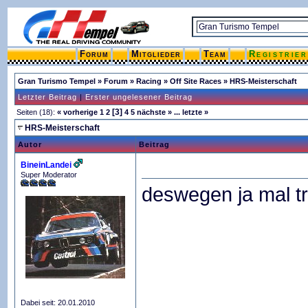
Forum
Mitglieder
Team
Registrie
Gran Turismo Tempel
»
Forum
»
Racing
»
Off Site Races
»
HRS-Meisterschaft
Letzter Beitrag
|
Erster ungelesener Beitrag
[3]
Seiten (18):
« vorherige
1
2
4
5
nächste »
...
letzte »
HRS-Meisterschaft
Autor
Beitrag
BineinLandei
Super Moderator
deswegen ja mal t
Dabei seit: 20.01.2010