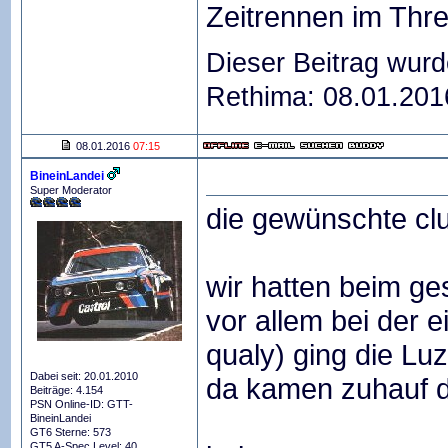
Zeitrennen im Thr
Dieser Beitrag wurd
Rethima: 08.01.20
08.01.2016
07:15
BineinLandei
Super Moderator
die gewünschte clu
wir hatten beim ge
vor allem bei der e
qualy) ging die Lu
Dabei seit: 20.01.2010
da kamen zuhauf d
Beiträge: 4.154
PSN Online-ID: GTT-
BineinLandei
GT6 Sterne: 573
GT5 A-Spec Level: 40