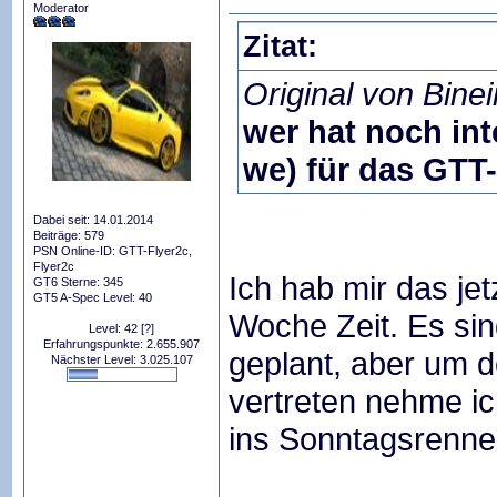
Moderator
Zitat:
Original von Bine
wer hat noch in
we) für das GTT
Dabei seit: 14.01.2014
Beiträge: 579
PSN Online-ID: GTT-Flyer2c,
Flyer2c
Ich hab mir das je
GT6 Sterne: 345
GT5 A-Spec Level: 40
Woche Zeit. Es si
Level: 42
[?]
Erfahrungspunkte: 2.655.907
geplant, aber um 
Nächster Level: 3.025.107
vertreten nehme ich 
ins Sonntagsrenn