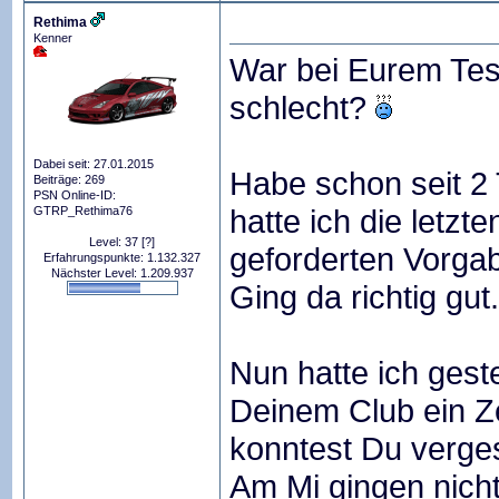
Rethima
Kenner
War bei Eurem Tes
schlecht?
Dabei seit: 27.01.2015
Habe schon seit 2
Beiträge: 269
PSN Online-ID:
hatte ich die letz
GTRP_Rethima76
Level: 37
[?]
geforderten Vorgab
Erfahrungspunkte: 1.132.327
Nächster Level: 1.209.937
Ging da richtig gu
Nun hatte ich gest
Deinem Club ein Ze
konntest Du verg
Am Mi gingen nicht