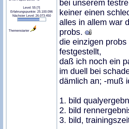
bei unserem testr
Level: 55
[?]
keiner einen schlec
Erfahrungspunkte: 25.100.096
Nächster Level: 26.073.450
alles in allem war
probs.
Themenstarter
die einzigen probs
festgestellt,
daß ich noch ein p
im duell bei schad
dämlich an; -muß 
1. bild qualyergebn
2. bild rennergebni
3. bild, trainingsz