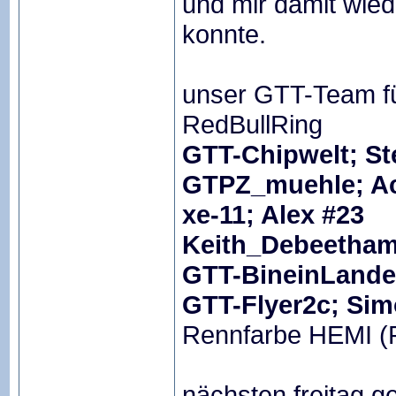
und mir damit wied
konnte.
unser GTT-Team f
RedBullRing
GTT-Chipwelt; St
GTPZ_muehle; A
xe-11; Alex #23
Keith_Debeetham
GTT-BineinLandei
GTT-Flyer2c; Sim
Rennfarbe HEMI (
nächsten freitag g