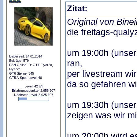
Zitat:
Original von Bine
die freitags-qualy
um 19:00h (unser
Dabei seit: 14.01.2014
ran,
Beiträge: 579
PSN Online-ID: GTT-Flyer2c,
Flyer2c
per livestream w
GT6 Sterne: 345
GT5 A-Spec Level: 40
da so gefahren wi
Level: 42
[?]
Erfahrungspunkte: 2.655.907
Nächster Level: 3.025.107
um 19:30h (unser
zeigen was wir m
um 20:00h wird e