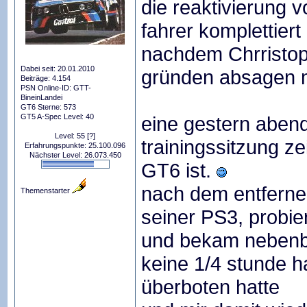
die reaktivierung
fahrer komplettier
nachdem Chrristop
Dabei seit: 20.01.2010
gründen absagen 
Beiträge: 4.154
PSN Online-ID: GTT-
BineinLandei
GT6 Sterne: 573
GT5 A-Spec Level: 40
eine gestern abe
Level: 55
[?]
trainingssitzung z
Erfahrungspunkte: 25.100.096
Nächster Level: 26.073.450
GT6 ist.
nach dem entferne
Themenstarter
seiner PS3, probie
und bekam nebenbe
keine 1/4 stunde h
überboten hatte