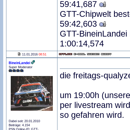
59:41,687
GTT-Chipwelt best
59:42,603
GTT-BineinLandei 
1:00:14,574
11.01.2016
08:51
BineinLandei
Super Moderator
die freitags-qualyz
um 19:00h (unsere
per livestream wi
so gefahren wird.
Dabei seit: 20.01.2010
Beiträge: 4.154
PSN Online-ID: GTT-