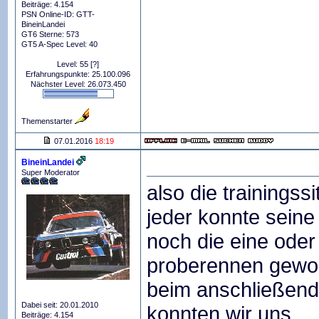
Beiträge: 4.154
PSN Online-ID: GTT-
BineinLandei
GT6 Sterne: 573
GT5 A-Spec Level: 40
Level: 55
[?]
Erfahrungspunkte: 25.100.096
Nächster Level: 26.073.450
Themenstarter
07.01.2016
18:19
BineinLandei
Super Moderator
also die trainingss
jeder konnte seine
noch die eine ode
proberennen gewo
beim anschließende
Dabei seit: 20.01.2010
konnten wir uns,
Beiträge: 4.154