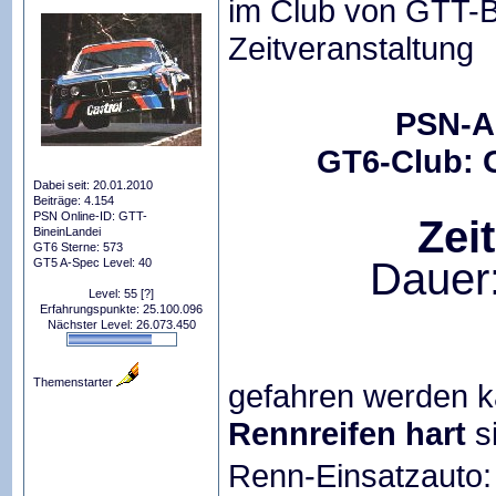
im Club von GTT-Bi
Zeitveranstaltung
PSN-A
GT6-Club: 
Dabei seit: 20.01.2010
Beiträge: 4.154
PSN Online-ID: GTT-
Zei
BineinLandei
GT6 Sterne: 573
Dauer:
GT5 A-Spec Level: 40
Level: 55
[?]
Erfahrungspunkte: 25.100.096
Nächster Level: 26.073.450
Themenstarter
gefahren werden 
Rennreifen hart
si
Renn-Einsatzauto