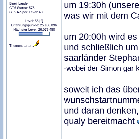
um 19:30h (unsere
BineinLandei
GT6 Sterne: 573
GT5 A-Spec Level: 40
was wir mit dem C
Level: 55
[?]
Erfahrungspunkte: 25.100.096
Nächster Level: 26.073.450
um 20:00h wird es
und schließlich u
Themenstarter
saarländer Stephan
-wobei der Simon gar k
soweit ich das über
wunschstartnumme
und daran denken,
qualy bereitmacht