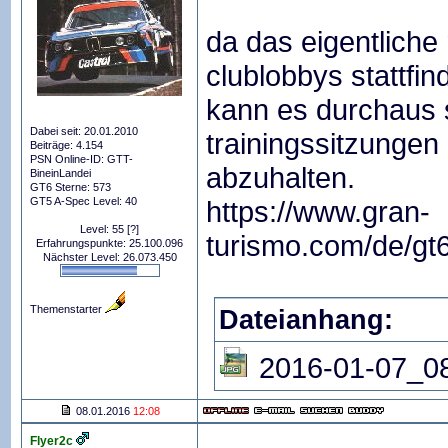
da das eigentliche
clublobbys stattfin
kann es durchaus 
Dabei seit: 20.01.2010
trainingssitzungen 
Beiträge: 4.154
PSN Online-ID: GTT-
abzuhalten.
BineinLandei
GT6 Sterne: 573
GT5 A-Spec Level: 40
https://www.gran-
Level: 55
[?]
turismo.com/de/gt6
Erfahrungspunkte: 25.100.096
Nächster Level: 26.073.450
Themenstarter
Dateianhang:
2016-01-07_08
08.01.2016
12:08
Flyer2c