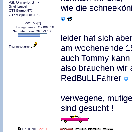
PSN Online-ID: GTT-
wie die schneeköni
BineinLandei
GT6 Sterne: 573
GT5 A-Spec Level: 40
Level: 55
[?]
Erfahrungspunkte: 25.100.096
Nächster Level: 26.073.450
leider hat sich abe
am wochenende 15.
Themenstarter
auch Tommy kann b
also brauchen wir
RedBuLLFahrer
verwegene, mutig
sind gesucht !
07.01.2016
22:57