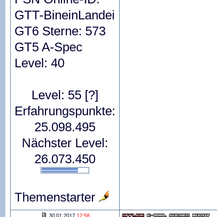
GTT-BineinLandei
GT6 Sterne: 573
GT5 A-Spec
Level: 40
Level: 55
[?]
Erfahrungspunkte:
25.098.495
Nächster Level:
26.073.450
Themenstarter
30.01.2017
12:58