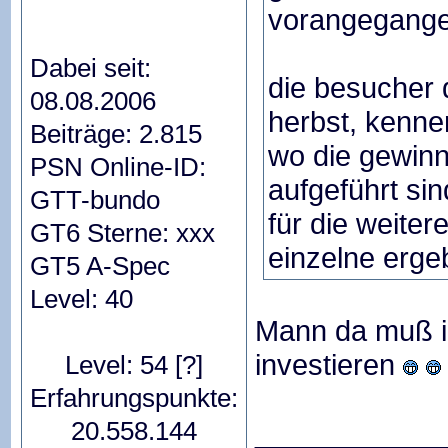
vorangegange
Dabei seit:
die besucher
08.08.2006
herbst, kenne
Beiträge: 2.815
wo die gewin
PSN Online-ID:
aufgeführt si
GTT-bundo
für die weite
GT6 Sterne: xxx
einzelne erge
GT5 A-Spec
Level: 40
Mann da muß ic
investieren
Level: 54
[?]
Erfahrungspunkte:
20.558.144
____________