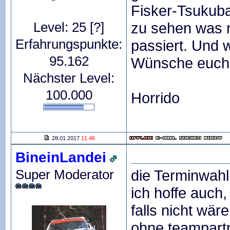
Fisker-Tsukub
Level: 25
[?]
zu sehen was n
Erfahrungspunkte:
passiert. Und w
95.162
Wünsche euch 
Nächster Level:
100.000
Horrido
28.01.2017
11:46
BineinLandei
Super Moderator
die Terminwahl 
ich hoffe auch
falls nicht wä
ohne teampartn