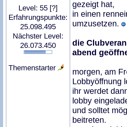
gezeigt hat,
Level: 55
[?]
in einen renn
Erfahrungspunkte:
umzusetzen.
25.098.495
Nächster Level:
die Clubveran
26.073.450
abend geöffn
Themenstarter
morgen, am Fre
Lobbyöffnung l
ihr werdet dann
lobby eingelad
und solltet mög
beitreten.