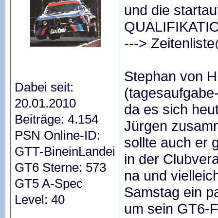
und die startau
QUALIFIKATIO
--->
Zeitenlis
Stephan von H
Dabei seit:
(tagesaufgab
20.01.2010
da es sich heu
Beiträge: 4.154
Jürgen zusamm
PSN Online-ID:
sollte auch er 
GTT-BineinLandei
in der Clubver
GT6 Sterne: 573
na und viellei
GT5 A-Spec
Samstag ein pa
Level: 40
um sein GT6-Fuj