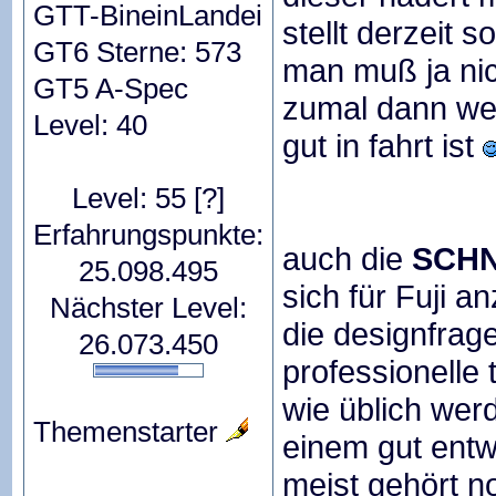
GTT-BineinLandei
stellt derzeit 
GT6 Sterne: 573
man muß ja nic
GT5 A-Spec
zumal dann wen
Level: 40
gut in fahrt ist
Level: 55
[?]
Erfahrungspunkte:
auch die
SCH
25.098.495
sich für Fuji 
Nächster Level:
die designfrag
26.073.450
professionelle 
wie üblich wer
Themenstarter
einem gut entw
meist gehört n