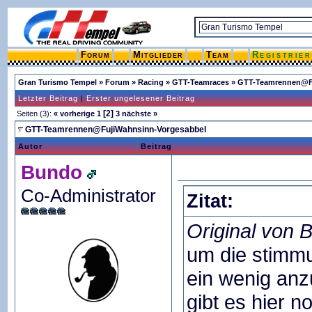
Forum
Mitglieder
Team
Registrie
Gran Turismo Tempel
»
Forum
»
Racing
»
GTT-Teamraces
»
GTT-Teamrennen@Fu
Letzter Beitrag
|
Erster ungelesener Beitrag
[2]
Seiten (3):
« vorherige
1
3
nächste »
GTT-Teamrennen@FujiWahnsinn-Vorgesabbel
Autor
Beitrag
Bundo
Co-Administrator
Zitat:
Original von 
um die stimmu
ein wenig anz
gibt es hier n