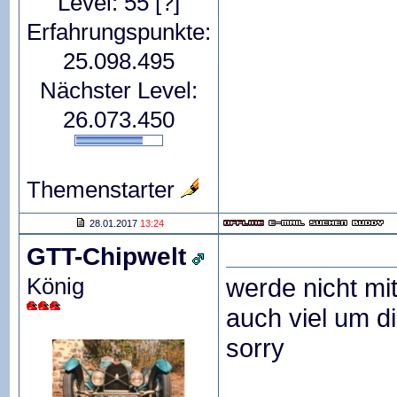
Level: 55
[?]
Erfahrungspunkte:
25.098.495
Nächster Level:
26.073.450
Themenstarter
28.01.2017
13:24
GTT-Chipwelt
König
werde nicht mit
auch viel um d
sorry