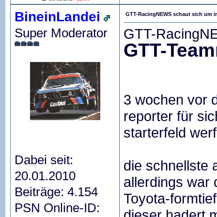
BineinLandei
GTT-RacingNEWS schaut sich um i
Super Moderator
GTT-RacingNEW
GTT-Team
3 wochen vor 
reporter für si
starterfeld wer
Dabei seit:
die schnellst
20.01.2010
allerdings war 
Beiträge: 4.154
Toyota-formtie
PSN Online-ID:
dieser hadert m