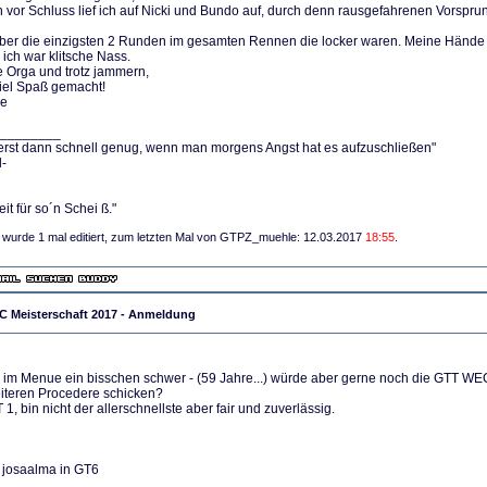
vor Schluss lief ich auf Nicki und Bundo auf, durch denn rausgefahrenen Vorsprung
ber die einzigsten 2 Runden im gesamten Rennen die locker waren. Meine Hände 
 ich war klitsche Nass.
e Orga und trotz jammern,
viel Spaß gemacht!
le
________
t erst dann schnell genug, wenn man morgens Angst hat es aufzuschließen"
l-
eit für so´n Schei ß."
g wurde 1 mal editiert, zum letzten Mal von GTPZ_muehle: 12.03.2017
18:55
.
 Meisterschaft 2017 - Anmeldung
r im Menue ein bisschen schwer - (59 Jahre...) würde aber gerne noch die GTT WE
iteren Procedere schicken?
 1, bin nicht der allerschnellste aber fair und zuverlässig.
 josaalma in GT6