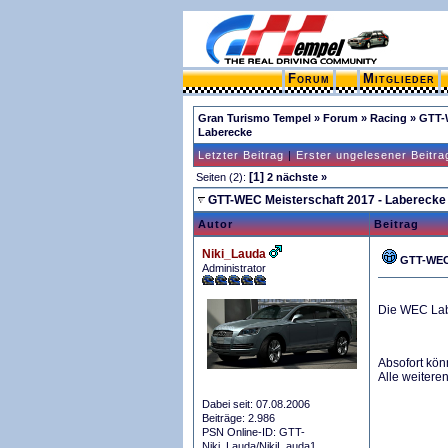
Forum
Mitglieder
Gran Turismo Tempel
»
Forum
»
Racing
»
GTT-
Laberecke
Letzter Beitrag
|
Erster ungelesener Beitra
[1]
Seiten (2):
2
nächste »
GTT-WEC Meisterschaft 2017 - Laberecke
Autor
Beitrag
Niki_Lauda
GTT-WEC 
Administrator
Die WEC La
Absofort kön
Alle weiteren
Dabei seit: 07.08.2006
Beiträge: 2.986
PSN Online-ID: GTT-
Niki_Lauda/NikiL auda1