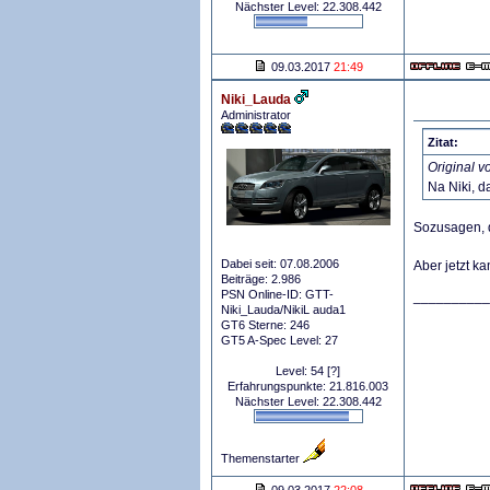
Nächster Level: 22.308.442
09.03.2017
21:49
Niki_Lauda
Administrator
Zitat:
Original 
Na Niki, d
Sozusagen, d
Dabei seit: 07.08.2006
Aber jetzt k
Beiträge: 2.986
PSN Online-ID: GTT-
__________
Niki_Lauda/NikiL auda1
GT6 Sterne: 246
GT5 A-Spec Level: 27
Level: 54
[?]
Erfahrungspunkte: 21.816.003
Nächster Level: 22.308.442
Themenstarter