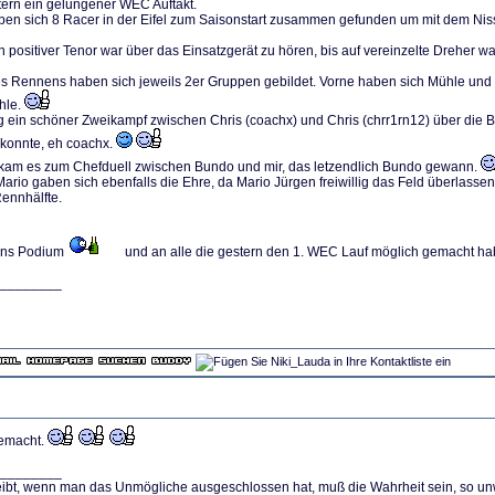
ern ein gelungener WEC Auftakt.
en sich 8 Racer in der Eifel zum Saisonstart zusammen gefunden um mit dem Nis
n positiver Tenor war über das Einsatzgerät zu hören, bis auf vereinzelte Dreher wa
es Rennens haben sich jeweils 2er Gruppen gebildet. Vorne haben sich Mühle un
hle.
g ein schöner Zweikampf zwischen Chris (coachx) und Chris (chrr1rn12) über die Bü
konnte, eh coachx.
d kam es zum Chefduell zwischen Bundo und mir, das letzendlich Bundo gewann.
ario gaben sich ebenfalls die Ehre, da Mario Jürgen freiwillig das Feld überlassen
ennhälfte.
 ans Podium
und an alle die gestern den 1. WEC Lauf möglich gemacht h
________
emacht.
________
ibt, wenn man das Unmögliche ausgeschlossen hat, muß die Wahrheit sein, so u