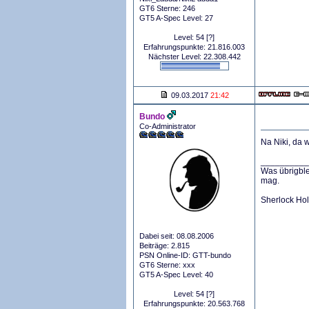
GT6 Sterne: 246
GT5 A-Spec Level: 27
Level: 54
[?]
Erfahrungspunkte: 21.816.003
Nächster Level: 22.308.442
09.03.2017
21:42
Bundo
Co-Administrator
Na Niki, da 
__________
Was übrigble
mag.
Sherlock Ho
Dabei seit: 08.08.2006
Beiträge: 2.815
PSN Online-ID: GTT-bundo
GT6 Sterne: xxx
GT5 A-Spec Level: 40
Level: 54
[?]
Erfahrungspunkte: 20.563.768