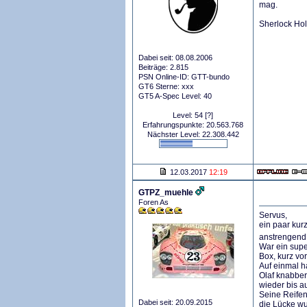
mag.
Sherlock Ho
Dabei seit: 08.08.2006
Beiträge: 2.815
PSN Online-ID: GTT-bundo
GT6 Sterne: xxx
GT5 A-Spec Level: 40
Level: 54
[?]
Erfahrungspunkte: 20.563.768
Nächster Level: 22.308.442
12.03.2017
12:19
GTPZ_muehle
Foren As
Servus,
ein paar ku
anstrenge
War ein super
Box, kurz vo
Auf einmal h
Olaf knabber
wieder bis a
Seine Reifen
Dabei seit: 20.09.2015
die Lücke wu