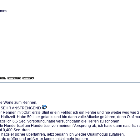
lmes
rze Worte zum Rennen,
nd SEHR ANSTRENGEND
 Rennen mit Olaf, erste Stint er ein Fehler, ich ein Fehler und nie weiter weg wie 2
r Halbzeit. Habe 50 Liter getankt und bin dann volle Attacke gefahren, denn Olaf mu
atte ich 6,5 Sec. Vorsprung, habe versucht dann die Reifen zu schonen,
te Hundertstel um Hundertstel von meinem Vorsprung ab, ich hatte dann natürlich 
uf 0,400 Sec. dran.
 hatte er sicher überfahren, jetzt begann ich wieder Qualimodus zufahren,
rde größer und größer, er konnte nicht mehr kontern.