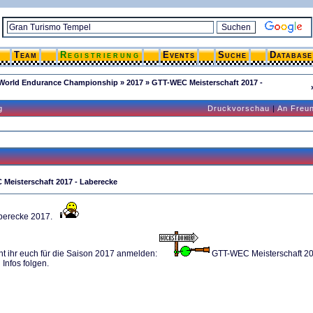
Team
Registrierung
Events
Suche
Database
World Endurance Championship
»
2017
»
GTT-WEC Meisterschaft 2017 -
g
Druckvorschau
|
An Freu
Meisterschaft 2017 - Laberecke
berecke 2017.
nt ihr euch für die Saison 2017 anmelden:
GTT-WEC Meisterschaft 2
 Infos folgen.