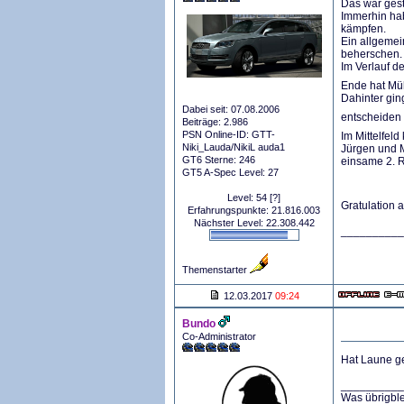
Das war gest
Immerhin hab
kämpfen.
Ein allgemei
beherschen.
Im Verlauf d
Ende hat Mü
Dahinter gin
Dabei seit: 07.08.2006
entscheiden 
Beiträge: 2.986
PSN Online-ID: GTT-
Im Mittelfel
Niki_Lauda/NikiL auda1
Jürgen und M
GT6 Sterne: 246
einsame 2. R
GT5 A-Spec Level: 27
Level: 54
[?]
Gratulation
Erfahrungspunkte: 21.816.003
Nächster Level: 22.308.442
__________
Themenstarter
12.03.2017
09:24
Bundo
Co-Administrator
Hat Laune g
__________
Was übrigble