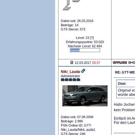
Dabei seit: 26.03.2016
Beiträge: 14
GT6 Sterne: 573
Level: 23
[?]
Erfahrungspunkte: 53.020
Nächster Level: 62.494
12.03.2017
18:37
Niki_Lauda
RE: GTT-WEC
Administrator
Zitat:
Original v
würde abe
Hallo Jochen
kein Problem,
Dabei seit: 07.08.2006
Einfach im A
Beiträge: 2.986
Für den Lauf
PSN Online-ID: GTT-
Niki_Lauda/NikiL auda1
__________
GT6 Sterne: 246