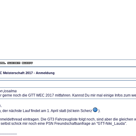
 Meisterschaft 2017 - Anmeldung
on josalma
r gerne noch die GTT WEC 2017 mitfahren. Kannst Du mir mal einige Infos zum we
,
 der nächste Lauf findet am 1. April statt (ist kein Scherz
).
nmeldethread eintragen. Die GT3 Fahrzeugliste folgt noch, sind aber die gleichen w
 selbst schick mir noch eine PSN Freundschaftsanfrage an "GTT-Niki_Lauda".
________