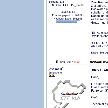
Beiträge: 136
Zwei Runden 
PSN Online-ID: GTPZ_muehle
Ziel fahren.
Das waren a
Level: 33
[?]
schalten und
Erfahrungspunkte: 540.621
Danke für di
Nächster Level: 555.345
es hat sehr 
Gruas mueh
__________
"Ein Auto is
-Walter Röhr
"GEDULD ?
Als hätt ich Z
Dieser Beitra
12.03.2017
16:38
josalma
RE: GTT-WEC
Jungspund
Hallo,
tue mich hie
Infos zum we
Fahre seit GT
Gruß
Jochen alias