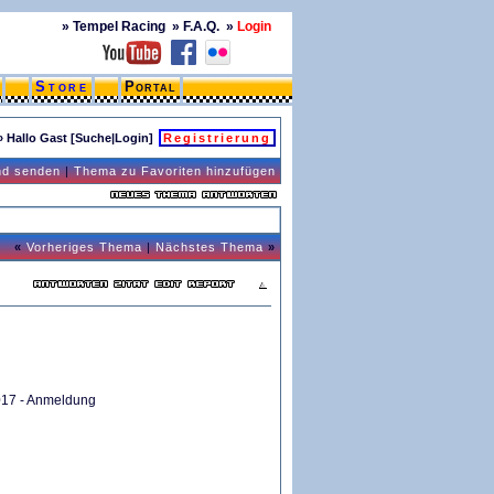
»
Tempel Racing
»
F.A.Q.
»
Login
Store
Portal
» Hallo Gast [
Suche
|
Login
]
Registrierung
nd senden
|
Thema zu Favoriten hinzufügen
«
Vorheriges Thema
|
Nächstes Thema
»
017 - Anmeldung