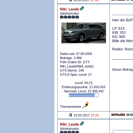
09.03.2017
22:08
Niki_Lauda
Administrator
Hier die BoP
LP: 615
KW: 352
KG: 900
Bitte die Wer
Reifen: Renn
Dabei seit: 07.08.2006
__________
Beiträge: 2.986
PSN Online-ID: GTT-
Niki_Lauda/NikiL auda1
Dieser Beitrag
GT6 Sterne: 246
GT5 A-Spec Level: 27
Level: 54
[?]
Erfahrungspunkte: 21.816.003
Nächster Level: 22.308.442
Themenstarter
10.03.2017
23:18
Niki_Lauda
Administrator