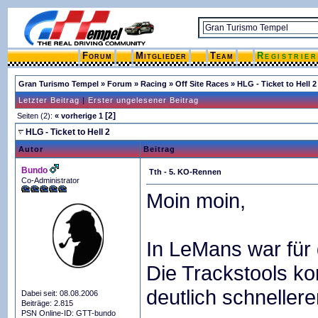
Forum
Mitglieder
Team
Registrie
Gran Turismo Tempel
»
Forum
»
Racing
»
Off Site Races
»
HLG - Ticket to Hell 2
Letzter Beitrag
|
Erster ungelesener Beitrag
[2]
Seiten (2):
« vorherige
1
HLG - Ticket to Hell 2
Autor
Beitrag
Bundo
Tth - 5. KO-Rennen
Co-Administrator
Moin moin,
In LeMans war für
Die Trackstools ko
deutlich schneller
Dabei seit: 08.08.2006
Beiträge: 2.815
PSN Online-ID: GTT-bundo