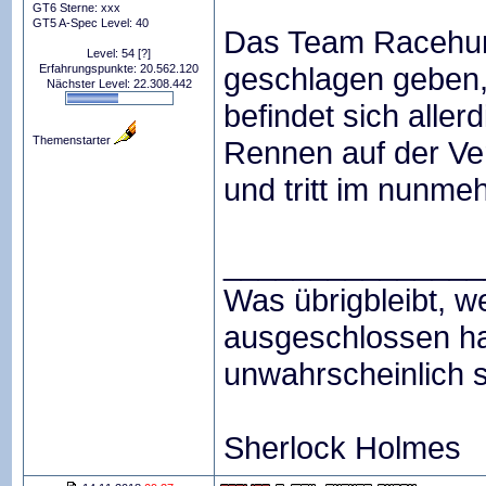
GT6 Sterne: xxx
GT5 A-Spec Level: 40
Das Team Racehunt
Level: 54
[?]
geschlagen geben
Erfahrungspunkte: 20.562.120
Nächster Level: 22.308.442
befindet sich alle
Themenstarter
Rennen auf der Ver
und tritt im nunme
_______________
Was übrigbleibt, 
ausgeschlossen ha
unwahrscheinlich 
Sherlock Holmes