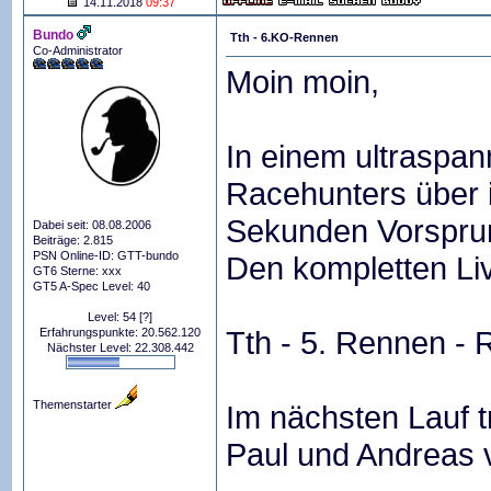
14.11.2018
09:37
Bundo
Tth - 6.KO-Rennen
Co-Administrator
Moin moin,
In einem ultraspa
Racehunters über i
Sekunden Vorsprun
Dabei seit: 08.08.2006
Beiträge: 2.815
PSN Online-ID: GTT-bundo
Den kompletten Liv
GT6 Sterne: xxx
GT5 A-Spec Level: 40
Level: 54
[?]
Tth - 5. Rennen - 
Erfahrungspunkte: 20.562.120
Nächster Level: 22.308.442
Themenstarter
Im nächsten Lauf 
Paul und Andreas 