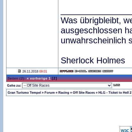
_______________
Was übrigbleibt, 
ausgeschlossen ha
unwahrscheinlich 
Sherlock Holmes
26.11.2018
09:01
[2]
Seiten (2):
« vorherige
1
Gehe zu:
Gran Turismo Tempel
»
Forum
»
Racing
»
Off Site Races
»
HLG - Ticket to Hell 2